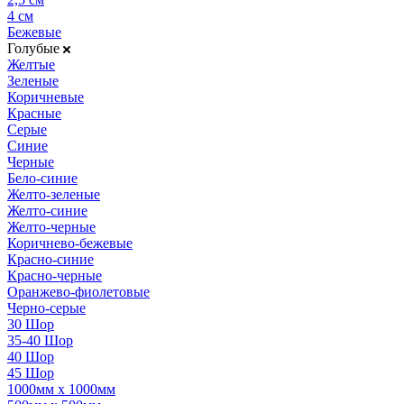
4 см
Бежевые
Голубые
Желтые
Зеленые
Коричневые
Красные
Серые
Синие
Черные
Бело-синие
Желто-зеленые
Желто-синие
Желто-черные
Коричнево-бежевые
Красно-синие
Красно-черные
Оранжево-фиолетовые
Черно-серые
30 Шор
35-40 Шор
40 Шор
45 Шор
1000мм х 1000мм