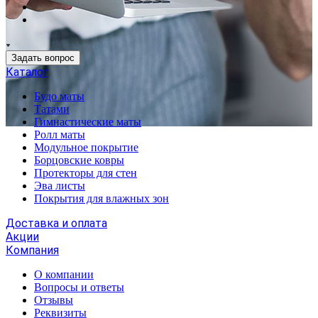
Задать вопрос
Каталог
Будо маты
Татами
Гимнастические маты
Ролл маты
Модульное покрытие
Борцовские ковры
Протекторы для стен
Эва листы
Покрытия для влажных зон
Доставка и оплата
Акции
Компания
О компании
Вопросы и ответы
Отзывы
Реквизиты