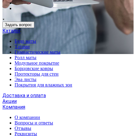
Задать вопрос
Каталог
Будо маты
Татами
Гимнастические маты
Ролл маты
Модульное покрытие
Борцовские ковры
Протекторы для стен
Эва листы
Покрытия для влажных зон
Доставка и оплата
Акции
Компания
О компании
Вопросы и ответы
Отзывы
Реквизиты