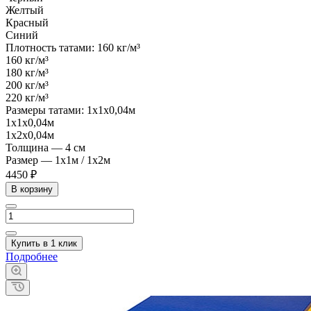
Желтый
Красный
Синий
Плотность татами:
160 кг/м³
160 кг/м³
180 кг/м³
200 кг/м³
220 кг/м³
Размеры татами:
1х1х0,04м
1х1х0,04м
1х2х0,04м
Толщина
—
4 см
Размер
—
1х1м / 1х2м
4450 ₽
В корзину
Купить в 1 клик
Подробнее