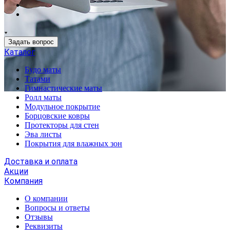
Задать вопрос
Каталог
Будо маты
Татами
Гимнастические маты
Ролл маты
Модульное покрытие
Борцовские ковры
Протекторы для стен
Эва листы
Покрытия для влажных зон
Доставка и оплата
Акции
Компания
О компании
Вопросы и ответы
Отзывы
Реквизиты