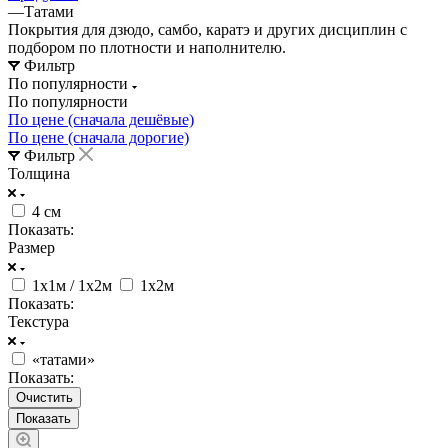
—
Татами
Покрытия для дзюдо, самбо, каратэ и других дисциплин с
подбором по плотности и наполнителю.
Фильтр
По популярности
По популярности
По цене (сначала дешёвые)
По цене (сначала дорогие)
Фильтр
Толщина
4 см
Показать:
Размер
1х1м / 1х2м
1х2м
Показать:
Текстура
«татами»
Показать:
Очистить