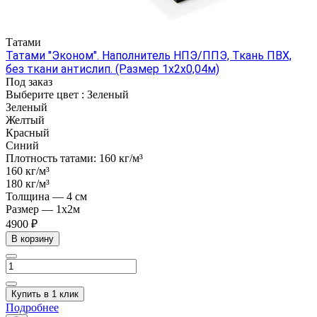
Татами
Татами "Эконом". Наполнитель НПЭ/ППЭ, Ткань ПВХ,
без ткани антислип. (Размер 1х2х0,04м)
Под заказ
Выберите цвет :
Зеленый
Зеленый
Желтый
Красный
Синий
Плотность татами:
160 кг/м³
160 кг/м³
180 кг/м³
Толщина
—
4 см
Размер
—
1х2м
4900 ₽
В корзину
Купить в 1 клик
Подробнее