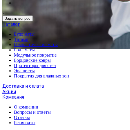
Задать вопрос
Каталог
Будо маты
Татами
Гимнастические маты
Ролл маты
Модульное покрытие
Борцовские ковры
Протекторы для стен
Эва листы
Покрытия для влажных зон
Доставка и оплата
Акции
Компания
О компании
Вопросы и ответы
Отзывы
Реквизиты