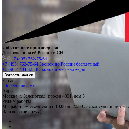
Собственное производство
Доставка по всей России и СНГ
+7 (495) 762-75-64
+7 (495) 762-75-64
Звонок по России бесплатный
+7 (965) 404-42-18
Звонок и мессенджеры
Заказать звонок
E-mail
info@budomaty.ru
Адрес
Москва, г. Зеленоград, проезд 4801, дом 5
Режим работы
Мы работаем ежедневно с 10:00 до 20:00 для консультации по 
(Московское время)