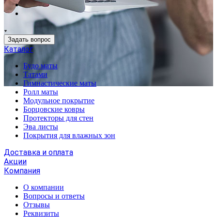
Задать вопрос
Каталог
Будо маты
Татами
Гимнастические маты
Ролл маты
Модульное покрытие
Борцовские ковры
Протекторы для стен
Эва листы
Покрытия для влажных зон
Доставка и оплата
Акции
Компания
О компании
Вопросы и ответы
Отзывы
Реквизиты